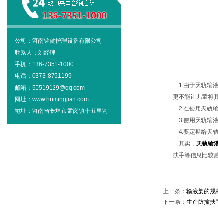
公司：河南铭健护理设备有限公司
联系人：刘经理
手机：136-7351-1000
电话：0373-8751199
1.由于天轨输
邮箱：50519129@qq.com
更不能让儿童将
网址：www.hnmingjian.com
2.在使用天轨
地址：河南省长垣市孟岗镇十五里河
3.使用天轨输液
4.要定期给天
其实，
天轨输
扶手等信息比较
上一条：
输液架的规
下一条：
生产防撞扶