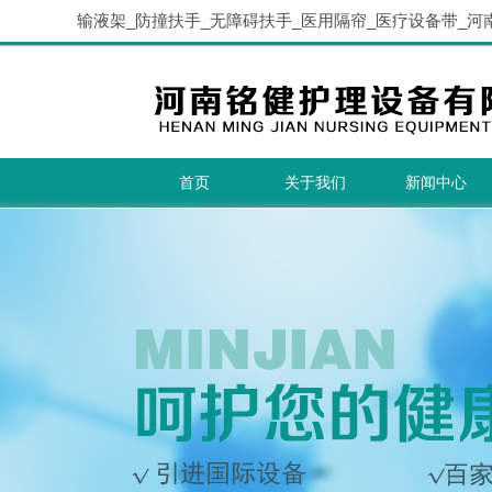
输液架_防撞扶手_无障碍扶手_医用隔帘_医疗设备带_河
首页
关于我们
新闻中心