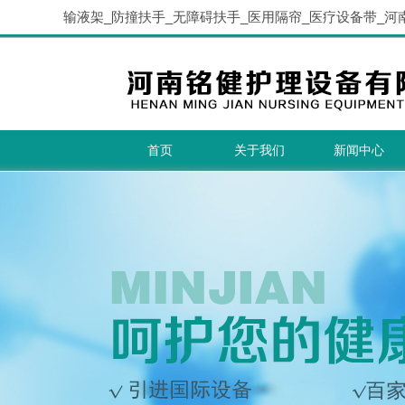
输液架_防撞扶手_无障碍扶手_医用隔帘_医疗设备带_河
首页
关于我们
新闻中心