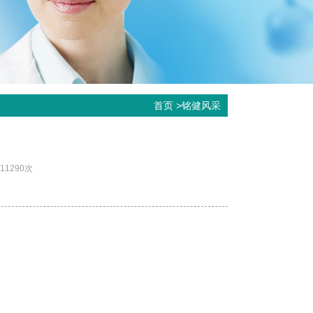
首页
>
铭健风采
11290次