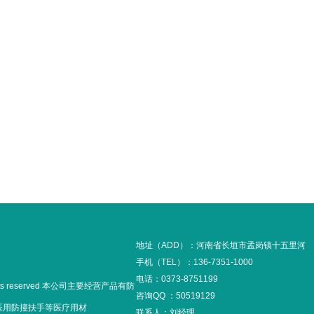
地址（ADD）：河南省长垣市孟岗镇十五里河
手机（TEL）：136-7351-1000
电话：0373-8751199
hts reserved 本公司主要经营产品有防
咨询QQ ：50519129
,医用防撞扶手等医疗用材
联系人：刘经理