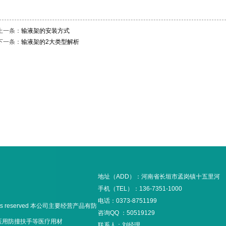
上一条：
输液架的安装方式
下一条：
输液架的2大类型解析
地址（ADD）：河南省长垣市孟岗镇十五里河
手机（TEL）：136-7351-1000
电话：0373-8751199
hts reserved 本公司主要经营产品有防
咨询QQ ：50519129
,医用防撞扶手等医疗用材
联系人：刘经理