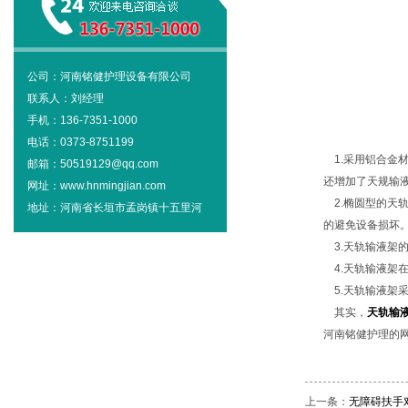
公司：河南铭健护理设备有限公司
联系人：刘经理
手机：136-7351-1000
电话：0373-8751199
1.采用铝合金
邮箱：50519129@qq.com
还增加了天规输
网址：www.hnmingjian.com
2.椭圆型的天
地址：河南省长垣市孟岗镇十五里河
的避免设备损坏
3.天轨输液架
4.天轨输液架
5.天轨输液架
其实，
天轨输
河南铭健护理的
上一条：
无障碍扶手