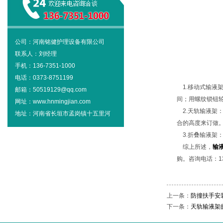
公司：河南铭健护理设备有限公司
联系人：刘经理
手机：136-7351-1000
电话：0373-8751199
1.移动式输液架
邮箱：50519129@qq.com
间；用螺纹锁钮
网址：www.hnmingjian.com
2.天轨输液架
地址：河南省长垣市孟岗镇十五里河
合的高度来订做
3.折叠输液架
综上所述，
输
购。咨询电话：136
上一条：
防撞扶手安
下一条：
天轨输液架