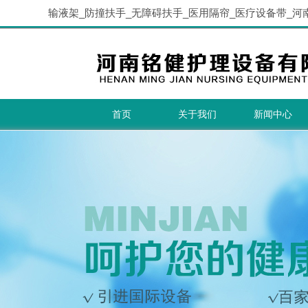
输液架_防撞扶手_无障碍扶手_医用隔帘_医疗设备带_河
首页
关于我们
新闻中心