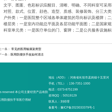
文字、图案、色彩标识应醒目、清晰、明确。不同科室可采用
对照、款式、位置、顔色、造型、质感、装修装饰。分三大类
户外类：一是医院整个区域各单体建筑的导向标识及楼牌；二
楼层类：一是室内功能总平面及各层功能平面图；二是国家规
科室单元类：一是医疗单位的门、窗牌；二是公共服务设施标
上一条：
常见的医用输液架类型
下一条：
医用防撞扶手改如何清洁
地址（ADD）：河南省长垣市孟岗镇十五里河
手机（TEL）：136-7351-1000
电话：0373-8751199
hts reserved 本公司主要经营产品有防
咨询QQ ：50519129
,医用防撞扶手等医疗用材
联系人：刘经理
备案号：
豫ICP备2023033379号-1