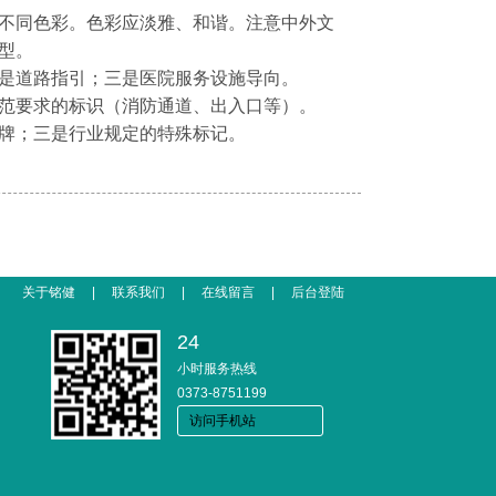
不同色彩。色彩应淡雅、和谐。注意中外文
型。
是道路指引；三是医院服务设施导向。
范要求的标识（消防通道、出入口等）。
牌；三是行业规定的特殊标记。
关于铭健
|
联系我们
|
在线留言
|
后台登陆
24
小时服务热线
0373-8751199
访问手机站