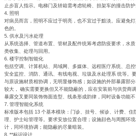
止步盲人指示。电梯门及轿箱需考虑轮椅、担架车的撞击防护
4. 照明
对病员而言，照明不应过于明亮，也不宜过于黯淡。应避免灯
色的。
5. 供水及污水处理
从系统选择、管道布置、管材及配件统筹考虑防疫要求，水质
类收集、处理与回用。
6. 楼宇控制智能化
包括空调、计算机站、局域网、多媒体、远程医疗系统、总控
安全监控、消防、通讯、有线电视、垃圾及水处理系 统等。
与原设施材质相协调，无明显修饰感；如设施的外部暴露部分
较大， 确实需要更换但又不能隐蔽的，应在安装前与供货商
暴露交叉要同装饰饰面造型、线条形成韵律，同时设备功能不
7. 管理智能化系统
标准版本包括 13 个基本模块：门诊、挂号、候诊、计费、
理、护士站管理等。要求安放位置合理；设施顔色与周围环境
计，同环境协调；能隐蔽的尽量暗装。
8. **标识设计