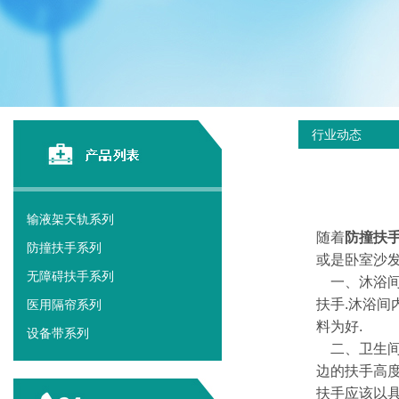
行业动态
输液架天轨系列
随着
防撞扶
防撞扶手系列
或是卧室沙发
无障碍扶手系列
一、沐浴间
扶手.沐浴间
医用隔帘系列
料为好.
设备带系列
二、卫生间
边的扶手高
扶手应该以具