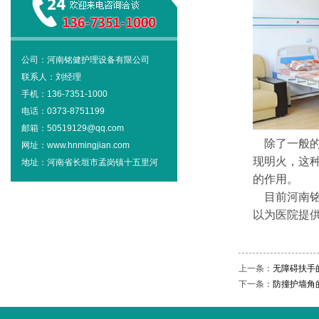
公司：河南铭健护理设备有限公司
联系人：刘经理
手机：136-7351-1000
电话：0373-8751199
邮箱：50519129@qq.com
除了一般的
网址：www.hnmingjian.com
现明火，这
地址：河南省长垣市孟岗镇十五里河
的作用。
目前河南铭
以为医院提
上一条：
无障碍扶手
下一条：
防撞护墙角